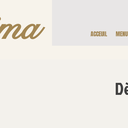
ma
ACCEUIL
MENU
D