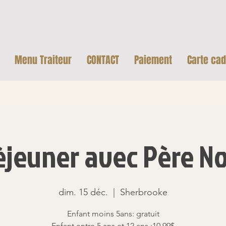
Menu Traiteur
CONTACT
Paiement
Carte ca
èjeuner avec Père No
dim. 15 déc.
  |  
Sherbrooke
Enfant moins 5ans: gratuit
Enfant entre 5 ans et 12 ans :10.99$