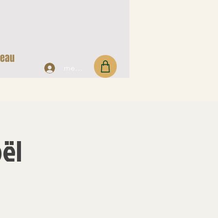
deau
membre
ël